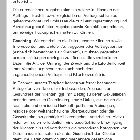
entspricht.
Die erforderlichen Angaben sind als solche im Rahmen des
Auftrags-, Bestell- bzw. vergleichbaren Vertragsschlusses
gekennzeichnet und umfassen die zur Leistungserbringung und
Abrechnung benötigten Angaben sowie Kontaktinformationen,
um etwaige Rücksprachen halten zu können.
Coaching
: Wir verarbeiten die Daten unserer Klienten sowie
Interessenten und anderer Auftraggeber oder Vertragspartner
(einheitlich bezeichnet als "Klienten“), um ihnen gegenüber
unsere Leistungen erbringen zu können. Die verarbeiteten
Daten, die Art, der Umfang, der Zweck und die Erforderlichkeit
ihrer Verarbeitung bestimmen sich nach dem
zugrundeliegenden Vertrags- und Klientenverhältnis.
In Rahmen unserer Tätigkeit können wir ferner besondere
Kategorien von Daten, hier insbesondere Angaben zur
Gesundheit der Klienten, ggf. mit Bezug zu deren Sexualleben
oder der sexuellen Orientierung, sowie Daten, aus denen die
rassische und ethnische Herkunft, politische Meinungen,
religiöse oder weltanschauliche Überzeugungen oder die
Gewerkschaftszugehörigkeit hervorgehen, verarbeiten. Hierzu
holen wir, sofern erforderlich, eine ausdrückliche Einwilligung
der Klienten ein und verarbeiten die besonderen Kategorien von
Daten ansonsten sofern dies der Gesundheit der Klienten
dient, die Daten öffentlich sind oder andere gesetzliche