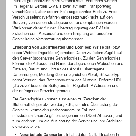
Internet grundsätzlich nicht verschlüsselt versendet werden.
Im Regelfall werden E-Mails zwar auf dem Transportweg
verschlüsselt, aber (sofern kein sogenanntes Ende-zu-Ende-
Verschlüsselungsverfahren eingesetzt wird) nicht auf den
Servern, von denen sie abgesendet und empfangen werden.
Wir können daher für den Übertragungsweg der E-Mails
zwischen dem Absender und dem Empfang auf unserem
Server keine Verantwortung übernehmen.
Erhebung von Zugriffsdaten und Logfiles
: Wir selbst (bzw.
unser Webhostinganbieter) erheben Daten zu jedem Zugriff auf
den Server (sogenannte Serverlogfiles). Zu den Serverlogfiles
können die Adresse und Name der abgerufenen Webseiten und
Dateien, Datum und Uhrzeit des Abrufs, übertragene
Datenmengen, Meldung über erfolgreichen Abruf, Browsertyp
nebst Version, das Betriebssystem des Nutzers, Referrer URL
(die zuvor besuchte Seite) und im Regelfall IP-Adressen und
der anfragende Provider gehören.
Die Serverlogfiles können zum einen zu Zwecken der
Sicherheit eingesetzt werden, z.B., um eine Überlastung der
Server zu vermeiden (insbesondere im Fall von
missbräuchlichen Angriffen, sogenannten DDoS-Attacken) und
zum anderen, um die Auslastung der Server und ihre Stabilität
sicherzustellen.
Verarbeitete Datenarten:
Inhaltsdaten (z.B. Eingaben in