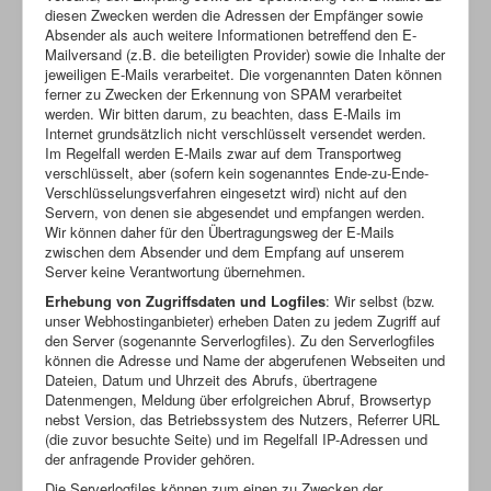
diesen Zwecken werden die Adressen der Empfänger sowie
Absender als auch weitere Informationen betreffend den E-
Mailversand (z.B. die beteiligten Provider) sowie die Inhalte der
jeweiligen E-Mails verarbeitet. Die vorgenannten Daten können
ferner zu Zwecken der Erkennung von SPAM verarbeitet
werden. Wir bitten darum, zu beachten, dass E-Mails im
Internet grundsätzlich nicht verschlüsselt versendet werden.
Im Regelfall werden E-Mails zwar auf dem Transportweg
verschlüsselt, aber (sofern kein sogenanntes Ende-zu-Ende-
Verschlüsselungsverfahren eingesetzt wird) nicht auf den
Servern, von denen sie abgesendet und empfangen werden.
Wir können daher für den Übertragungsweg der E-Mails
zwischen dem Absender und dem Empfang auf unserem
Server keine Verantwortung übernehmen.
Erhebung von Zugriffsdaten und Logfiles
: Wir selbst (bzw.
unser Webhostinganbieter) erheben Daten zu jedem Zugriff auf
den Server (sogenannte Serverlogfiles). Zu den Serverlogfiles
können die Adresse und Name der abgerufenen Webseiten und
Dateien, Datum und Uhrzeit des Abrufs, übertragene
Datenmengen, Meldung über erfolgreichen Abruf, Browsertyp
nebst Version, das Betriebssystem des Nutzers, Referrer URL
(die zuvor besuchte Seite) und im Regelfall IP-Adressen und
der anfragende Provider gehören.
Die Serverlogfiles können zum einen zu Zwecken der