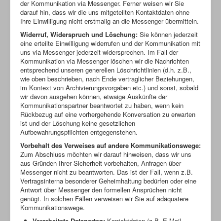
der Kommunikation via Messenger. Ferner weisen wir Sie
darauf hin, dass wir die uns mitgeteilten Kontaktdaten ohne
Ihre Einwilligung nicht erstmalig an die Messenger übermitteln.
Widerruf, Widerspruch und Löschung:
Sie können jederzeit
eine erteilte Einwilligung widerrufen und der Kommunikation mit
uns via Messenger jederzeit widersprechen. Im Fall der
Kommunikation via Messenger löschen wir die Nachrichten
entsprechend unseren generellen Löschrichtlinien (d.h. z.B.,
wie oben beschrieben, nach Ende vertraglicher Beziehungen,
im Kontext von Archivierungsvorgaben etc.) und sonst, sobald
wir davon ausgehen können, etwaige Auskünfte der
Kommunikationspartner beantwortet zu haben, wenn kein
Rückbezug auf eine vorhergehende Konversation zu erwarten
ist und der Löschung keine gesetzlichen
Aufbewahrungspflichten entgegenstehen.
Vorbehalt des Verweises auf andere Kommunikationswege:
Zum Abschluss möchten wir darauf hinweisen, dass wir uns
aus Gründen Ihrer Sicherheit vorbehalten, Anfragen über
Messenger nicht zu beantworten. Das ist der Fall, wenn z.B.
Vertragsinterna besonderer Geheimhaltung bedürfen oder eine
Antwort über Messenger den formellen Ansprüchen nicht
genügt. In solchen Fällen verweisen wir Sie auf adäquatere
Kommunikationswege.
Verarbeitete Datenarten:
Kontaktdaten (z.B. E-Mail,