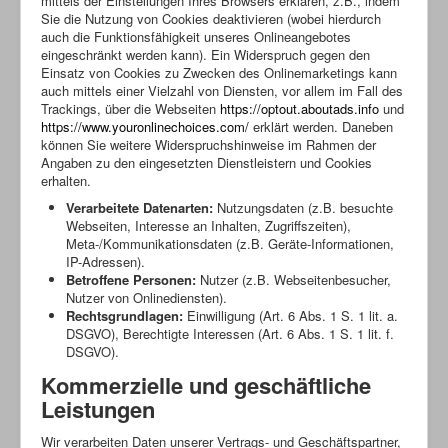
mittels der Einstellungen Ihres Browsers erklären, z.B., indem
Sie die Nutzung von Cookies deaktivieren (wobei hierdurch
auch die Funktionsfähigkeit unseres Onlineangebotes
eingeschränkt werden kann). Ein Widerspruch gegen den
Einsatz von Cookies zu Zwecken des Onlinemarketings kann
auch mittels einer Vielzahl von Diensten, vor allem im Fall des
Trackings, über die Webseiten
https://optout.aboutads.info
und
https://www.youronlinechoices.com/
erklärt werden. Daneben
können Sie weitere Widerspruchshinweise im Rahmen der
Angaben zu den eingesetzten Dienstleistern und Cookies
erhalten.
Verarbeitete Datenarten:
Nutzungsdaten (z.B. besuchte
Webseiten, Interesse an Inhalten, Zugriffszeiten),
Meta-/Kommunikationsdaten (z.B. Geräte-Informationen,
IP-Adressen).
Betroffene Personen:
Nutzer (z.B. Webseitenbesucher,
Nutzer von Onlinediensten).
Rechtsgrundlagen:
Einwilligung (Art. 6 Abs. 1 S. 1 lit. a.
DSGVO), Berechtigte Interessen (Art. 6 Abs. 1 S. 1 lit. f.
DSGVO).
Kommerzielle und geschäftliche
Leistungen
Wir verarbeiten Daten unserer Vertrags- und Geschäftspartner,